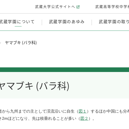
武蔵大学公式サイトへ
武蔵高等学校中学
武蔵学園について
武蔵学園のあゆみ
武蔵学園の取
ヤマブキ (バラ科)
ヤマブキ (バラ科)
道から九州までの主として渓流沿いに自生（
図１
）するほか中国にも分
さ2mほどになり、先は枝垂れることが多い（
図２
）。