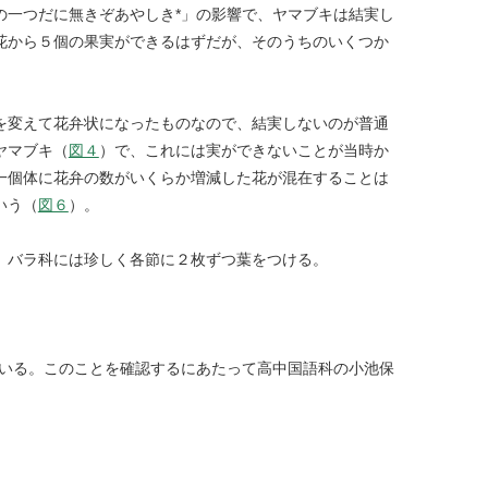
の一つだに無きぞあやしき*」の影響で、ヤマブキは結実し
花から５個の果実ができるはずだが、そのうちのいくつか
を変えて花弁状になったものなので、結実しないのが普通
ヤマブキ（
図４
）で、これには実ができないことが当時か
一個体に花弁の数がいくらか増減した花が混在することは
いう（
図６
）。
、バラ科には珍しく各節に２枚ずつ葉をつける。
ている。このことを確認するにあたって高中国語科の小池保