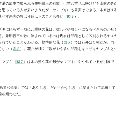
道灌の故事で知られる兼明親王の和歌「七重八重花は咲けども山吹のみ
と思っている人が多いようだが、ヤマブキにも果実はできる。本来は１
熟せず果実の数は４個以下のことも多い（
図３
）。
ブキに限らず一般に八重咲の花は、雄しべや雌しべになるべきものが形
る。兼明親王の歌に詠まれているのは現在は品種として区別されるヤエ
られていたことがわかる。標準的な花（
図５
）では花弁は５枚だが、同
くない（
図２
）。花弁が細くて数がやや多い品種をキクザキヤマブキと
ヤマブキ（
図７
）は木の姿や葉の形がヤマブキにやや似ているが別属で
後拾遺和歌集』では「あやしき」だが「かなしき」に変えられて流布し
諭を煩わせた。