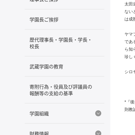
太田
ない
学園長ご挨拶
は成
ヤマ
歴代理事長・学園長・学長・
であ
校長
ら知
珍し
武蔵学園の教育
シロ
寄附行為・役員及び評議員の
報酬等の支給の基準
*『
則教
学園組織
財務情報