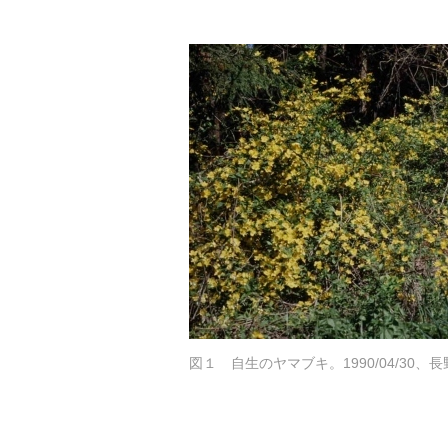
図１ 自生のヤマブキ。1990/04/30、