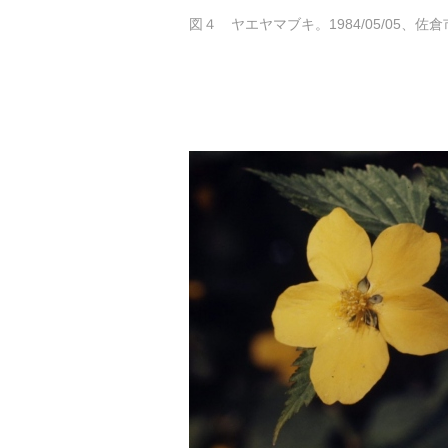
図４ ヤエヤマブキ。1984/05/05、佐