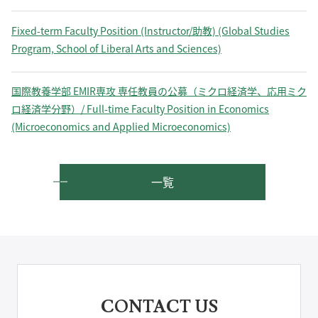
Fixed-term Faculty Position (Instructor/助教) (Global Studies
Program, School of Liberal Arts and Sciences)
国際教養学部 EMIR専攻 専任教員の公募（ミクロ経済学、応用ミク
ロ経済学分野）/ Full-time Faculty Position in Economics
(Microeconomics and Applied Microeconomics)
一覧
CONTACT US