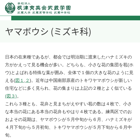
ヤマボウシ (ミズキ科)
日本の在来種であるが、都会では明治期に渡来したハナミズキの
方がかえって見る機会が多い。どちらも、小さな花の集団を苞(ホ
ウ)とよばれる特殊な葉が囲み、全体で１個の大きな花のように見
える(
図１
,
２
)。近年は中国南部原産のトキワヤマボウシが新しい
住宅などに多く見られ、花の集まりは上記の２種とよく似ている
(図３)
。
これら３種とも、花弁と見まちがえやすい苞の数は４枚で、小さ
な本当の花にある本当の花弁もやはり４枚である。練馬区でのお
およその花期は、ヤマボウシが５月中旬から６月、ハナミズキが
４月下旬から５月初旬、トキワヤマボウシが５月下旬から６月中
旬。