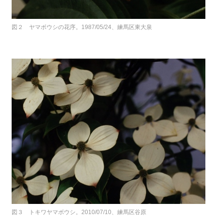
図２ ヤマボウシの花序。1987/05/24、練馬区東大泉
図３ トキワヤマボウシ。2010/07/10、練馬区谷原