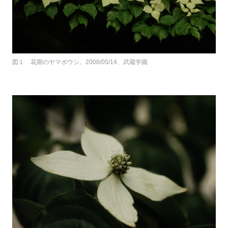
図１ 花期のヤマボウシ。2008/05/14、武蔵学園