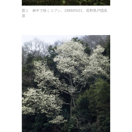
図１ 林中で咲くコブシ。1988/05/21、長野県戸隠高
原