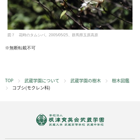
図７ 花時のタムシバ。2005/05/25、群馬県玉原高原
※無断転載不可
TOP
武蔵学園について
武蔵学園の樹木
樹木図鑑
コブシ(モクレン科)