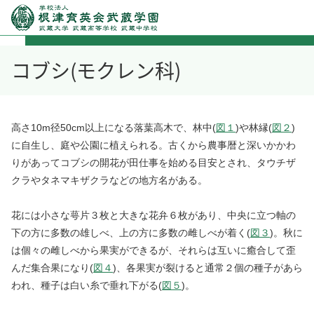
コブシ(モクレン科)
高さ10m径50cm以上になる落葉高木で、林中(
図１
)や林縁(
図２
)
に自生し、庭や公園に植えられる。古くから農事暦と深いかかわ
りがあってコブシの開花が田仕事を始める目安とされ、タウチザ
クラやタネマキザクラなどの地方名がある。
花には小さな萼片３枚と大きな花弁６枚があり、中央に立つ軸の
下の方に多数の雄しべ、上の方に多数の雌しべが着く(
図３
)。秋に
は個々の雌しべから果実ができるが、それらは互いに癒合して歪
んだ集合果になり(
図４
)、各果実が裂けると通常２個の種子があら
われ、種子は白い糸で垂れ下がる(
図５
)。