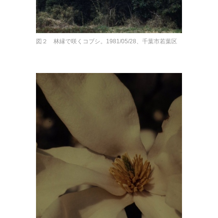
図２ 林縁で咲くコブシ。1981/05/28、千葉市若葉区