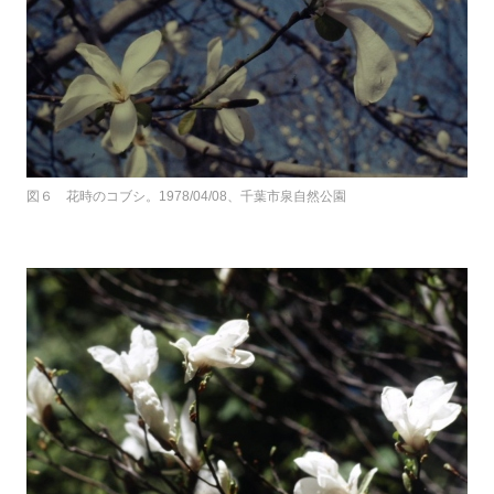
図６ 花時のコブシ。1978/04/08、千葉市泉自然公園