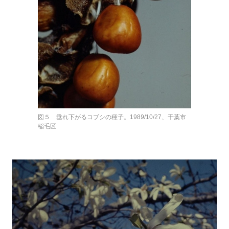
図５ 垂れ下がるコブシの種子。1989/10/27、千葉市
稲毛区