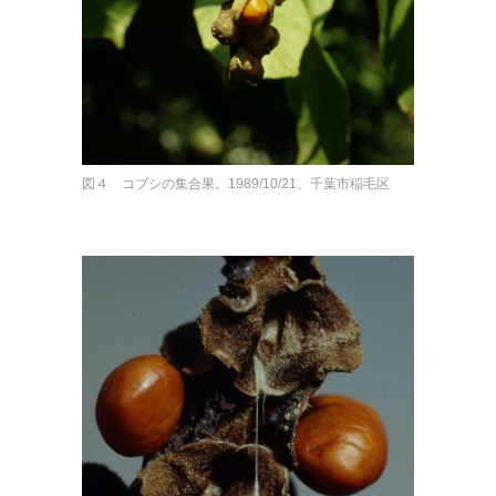
図４ コブシの集合果。1989/10/21、千葉市稲毛区