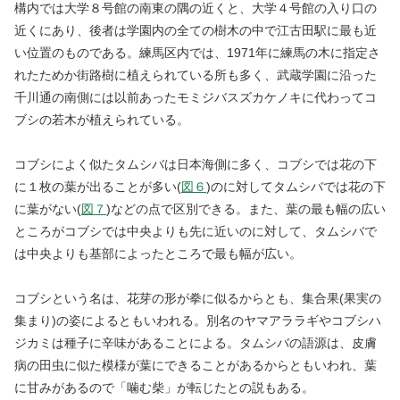
構内では大学８号館の南東の隅の近くと、大学４号館の入り口の
近くにあり、後者は学園内の全ての樹木の中で江古田駅に最も近
い位置のものである。練馬区内では、1971年に練馬の木に指定さ
れたためか街路樹に植えられている所も多く、武蔵学園に沿った
千川通の南側には以前あったモミジバスズカケノキに代わってコ
ブシの若木が植えられている。
コブシによく似たタムシバは日本海側に多く、コブシでは花の下
に１枚の葉が出ることが多い(
図６
)のに対してタムシバでは花の下
に葉がない(
図７
)などの点で区別できる。また、葉の最も幅の広い
ところがコブシでは中央よりも先に近いのに対して、タムシバで
は中央よりも基部によったところで最も幅が広い。
コブシという名は、花芽の形が拳に似るからとも、集合果(果実の
集まり)の姿によるともいわれる。別名のヤマアララギやコブシハ
ジカミは種子に辛味があることによる。タムシバの語源は、皮膚
病の田虫に似た模様が葉にできることがあるからともいわれ、葉
に甘みがあるので「噛む柴」が転じたとの説もある。