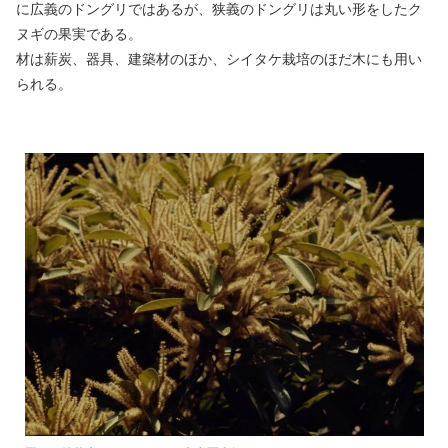
に広義のドングリではあるが、狭義のドングリは丸い形をしたク
ヌギの果実である。
材は薪炭、器具、建築材のほか、シイタケ栽培のほだ木にも用い
られる。