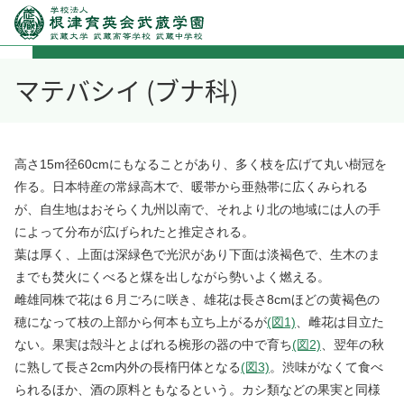
マテバシイ (ブナ科)
高さ15m径60cmにもなることがあり、多く枝を広げて丸い樹冠を
作る。日本特産の常緑高木で、暖帯から亜熱帯に広くみられる
が、自生地はおそらく九州以南で、それより北の地域には人の手
によって分布が広げられたと推定される。
葉は厚く、上面は深緑色で光沢があり下面は淡褐色で、生木のま
までも焚火にくべると煤を出しながら勢いよく燃える。
雌雄同株で花は６月ごろに咲き、雄花は長さ8cmほどの黄褐色の
穂になって枝の上部から何本も立ち上がるが
(図1)
、雌花は目立た
ない。果実は殻斗とよばれる椀形の器の中で育ち
(図2)
、翌年の秋
に熟して長さ2cm内外の長楕円体となる
(図3)
。渋味がなくて食べ
られるほか、酒の原料ともなるという。カシ類などの果実と同様