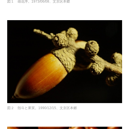
図１ 雄花序。1973/06/08、文京区本郷
図２ 殻斗と果実。1990/12/15、文京区本郷