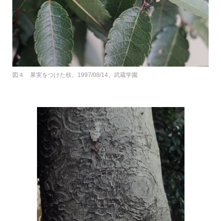
図４ 果実をつけた枝。1997/08/14、武蔵学園