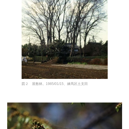
図２ 屋敷林。1985/01/15、練馬区土支田