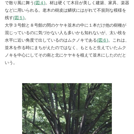
で散り風に舞う
(図４)
。材は硬くて木目が美しく建築、家具、楽器
などに用いられる。老木の樹皮は鱗状にはがれて不規則な模様を
残す
(図５)
。
大学３号館と８号館の間のケヤキ並木の中に１本だけ他の樹種が
混じっているのに気づかない人も多いかも知れないが、太い枝を
水平に近い角度で出しているのはムクノキである
(図６)
。これは、
並木を作る時にまちがえたのではなく、もともと生えていたムク
ノキを中心にしてその南と北にケヤキを植えて並木にしたのだと
いう。