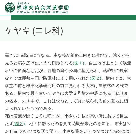
ケヤキ (ニレ科)
高さ30m径2mにもなる。主な枝が斜め上向きに伸びて、遠くから
見ると扇を広げたような樹形となる
(図１)
。自生地は主として渓流
沿いの斜面などだが、各地の庭や公園に植えられ、武蔵野の農家
などでは屋敷を囲む防風林によく用いられた
(図２)
。構内では、大
講堂の前と根津化学研究所の前に見られる大木は屋敷林の名残で
ある。構内で最も古いケヤキは大学３号館の中庭にある「ねりま
の名木」の１本で、これは校地として買い取られる前の墓地に植
えられていたものである。
花は若葉が開くころに咲くが、小さいし枝が高い所にあって目立
たず
(図３)
、地面に散ったのを見て花期が来たのを知る。果実は径
3-4 mmのいびつな形で堅く、小さな葉をいくつかつけた枝のまま