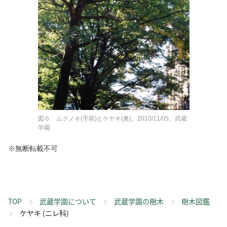
図６ ムクノキ(手前)とケヤキ(奥)。2010/11/05、武蔵
学園
※無断転載不可
TOP
武蔵学園について
武蔵学園の樹木
樹木図鑑
ケヤキ (ニレ科)