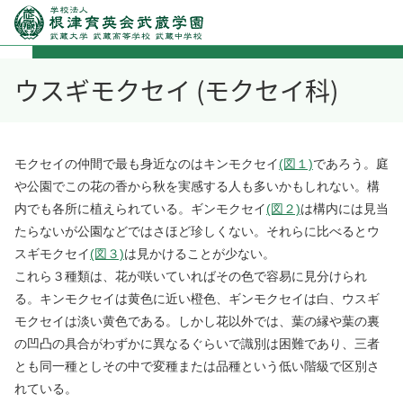
ウスギモクセイ (モクセイ科)
モクセイの仲間で最も身近なのはキンモクセイ
(図１)
であろう。庭
や公園でこの花の香から秋を実感する人も多いかもしれない。構
内でも各所に植えられている。ギンモクセイ
(図２)
は構内には見当
たらないが公園などではさほど珍しくない。それらに比べるとウ
スギモクセイ
(図３)
は見かけることが少ない。
これら３種類は、花が咲いていればその色で容易に見分けられ
る。キンモクセイは黄色に近い橙色、ギンモクセイは白、ウスギ
モクセイは淡い黄色である。しかし花以外では、葉の縁や葉の裏
の凹凸の具合がわずかに異なるぐらいで識別は困難であり、三者
とも同一種としその中で変種または品種という低い階級で区別さ
れている。