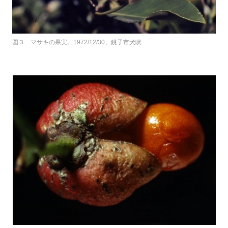
図３ マサキの果実。1972/12/30、銚子市犬吠