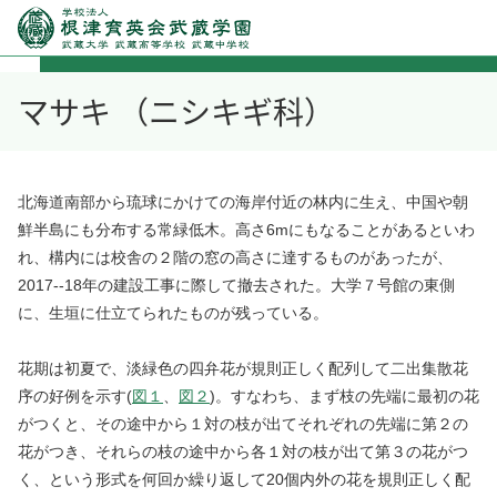
マサキ （ニシキギ科）
北海道南部から琉球にかけての海岸付近の林内に生え、中国や朝
鮮半島にも分布する常緑低木。高さ6mにもなることがあるといわ
れ、構内には校舎の２階の窓の高さに達するものがあったが、
2017--18年の建設工事に際して撤去された。大学７号館の東側
に、生垣に仕立てられたものが残っている。
花期は初夏で、淡緑色の四弁花が規則正しく配列して二出集散花
序の好例を示す(
図１
、
図２
)。すなわち、まず枝の先端に最初の花
がつくと、その途中から１対の枝が出てそれぞれの先端に第２の
花がつき、それらの枝の途中から各１対の枝が出て第３の花がつ
く、という形式を何回か繰り返して20個内外の花を規則正しく配