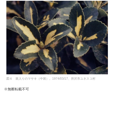
図６ 斑入りのマサキ（中斑）。1974/03/17、所沢市ユネスコ村
※無断転載不可