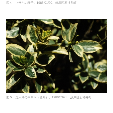
図４ マサキの種子。1985/01/20、練馬区石神井町
図５ 斑入りのマサキ（覆輪）。1980/03/23、練馬区石神井町