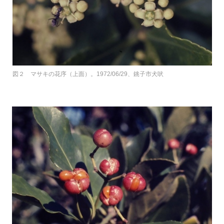
図２ マサキの花序（上面）。1972/06/29、銚子市犬吠