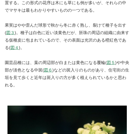
置する。この形式の花序は木にも草にも例が多いが、それらの中
でマサキは最もわかりやすいものの一つである。
果実はやや歪んだ球形で秋から冬に赤く熟し、裂けて種子を出す
(
図３
)。種子は白色に近い淡黄色だが、胚珠の周辺の組織に由来す
る仮種皮に包まれているので、その表面は光沢のある橙紅色であ
る(
図４
)。
園芸品種には、葉の周辺部が白または黄色になる覆輪(
図５
)や中央
部が淡色となる中斑(
図６
)などの斑入りのものがあり、住宅街の生
垣を見て歩くと近年は斑入りの方が多く植えられているかと思わ
れる。