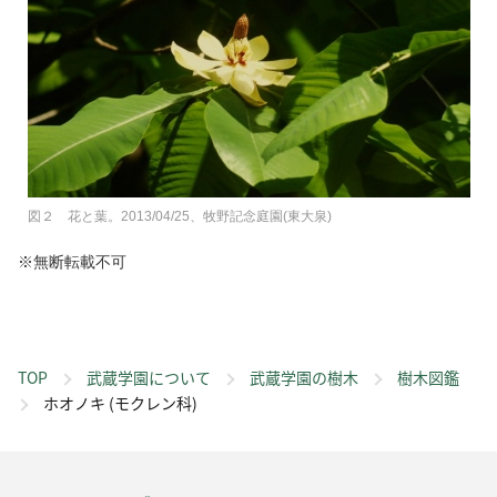
図２ 花と葉。2013/04/25、牧野記念庭園(東大泉)
※無断転載不可
TOP
武蔵学園について
武蔵学園の樹木
樹木図鑑
ホオノキ (モクレン科)