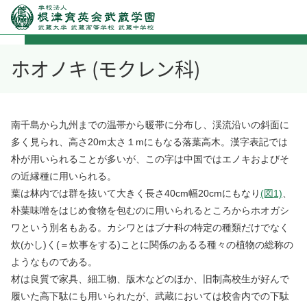
ホオノキ (モクレン科)
南千島から九州までの温帯から暖帯に分布し、渓流沿いの斜面に
多く見られ、高さ20m太さ１mにもなる落葉高木。漢字表記では
朴が用いられることが多いが、この字は中国ではエノキおよびそ
の近縁種に用いられる。
葉は林内では群を抜いて大きく長さ40cm幅20cmにもなり
(図1)
、
朴葉味噌をはじめ食物を包むのに用いられるところからホオガシ
ワという別名もある。カシワとはブナ科の特定の種類だけでなく
炊(かし)く(＝炊事をする)ことに関係のあるる種々の植物の総称の
ようなものである。
材は良質で家具、細工物、版木などのほか、旧制高校生が好んで
履いた高下駄にも用いられたが、武蔵においては校舎内での下駄