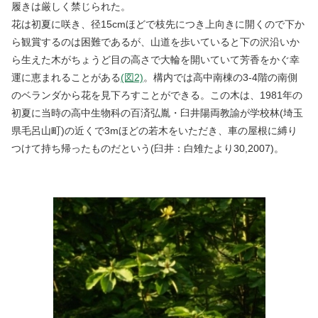
履きは厳しく禁じられた。
花は初夏に咲き、径15cmほどで枝先につき上向きに開くので下か
ら観賞するのは困難であるが、山道を歩いていると下の沢沿いか
ら生えた木がちょうど目の高さで大輪を開いていて芳香をかぐ幸
運に恵まれることがある
(図2)
。構内では高中南棟の3-4階の南側
のベランダから花を見下ろすことができる。この木は、1981年の
初夏に当時の高中生物科の百済弘胤・臼井陽両教諭が学校林(埼玉
県毛呂山町)の近くで3mほどの若木をいただき、車の屋根に縛り
つけて持ち帰ったものだという(臼井：白雉たより30,2007)。