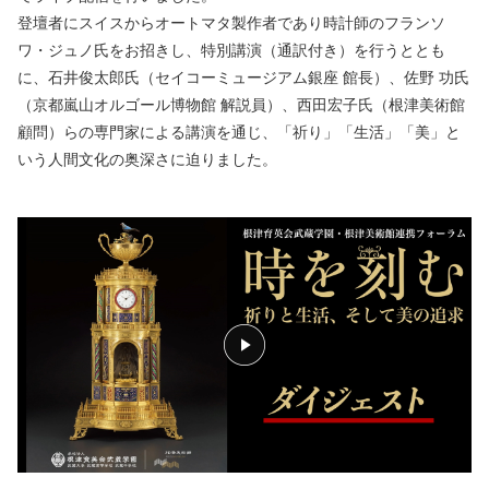
登壇者にスイスからオートマタ製作者であり時計師のフランソ
ワ・ジュノ氏をお招きし、特別講演（通訳付き）を行うととも
に、石井俊太郎氏（セイコーミュージアム銀座 館長）、佐野 功氏
（京都嵐山オルゴール博物館 解説員）、西田宏子氏（根津美術館
顧問）らの専門家による講演を通じ、「祈り」「生活」「美」と
いう人間文化の奥深さに迫りました。