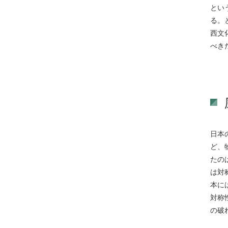
とい
る。
西文
べき
日本
ど、
たの
は対
本に
対称
の破