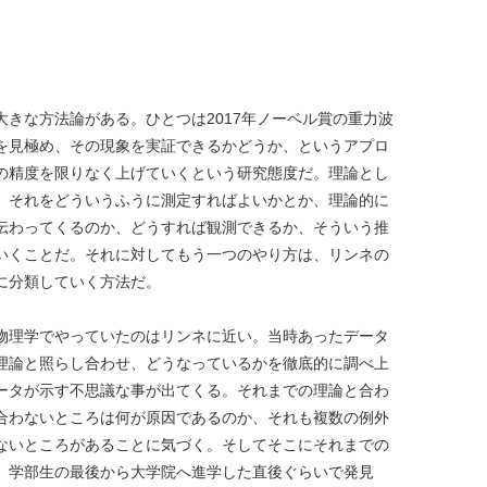
きな方法論がある。ひとつは2017年ノーベル賞の重力波
を見極め、その現象を実証できるかどうか、というアプロ
の精度を限りなく上げていくという研究態度だ。理論とし
、それをどういうふうに測定すればよいかとか、理論的に
伝わってくるのか、どうすれば観測できるか、そういう推
いくことだ。それに対してもう一つのやり方は、リンネの
に分類していく方法だ。
物理学でやっていたのはリンネに近い。当時あったデータ
理論と照らし合わせ、どうなっているかを徹底的に調べ上
ータが示す不思議な事が出てくる。それまでの理論と合わ
合わないところは何が原因であるのか、それも複数の例外
ないところがあることに気づく。そしてそこにそれまでの
、学部生の最後から大学院へ進学した直後ぐらいで発見