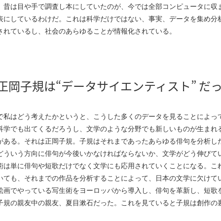
、昔は目や手で調査し本にしていたのが、今では全部コンピュータに収
表にしているわけだ。これは科学だけではない、事実、データを集め分
されているし、社会のあらゆることが情報化されている。
正岡子規は“データサイエンティスト” だ
で私はどう考えたかというと、こうした多くのデータを見ることによっ
科学でも出てくるだろうし、文学のような分野でも新しいものが生まれ
がある。それは正岡子規。子規はそれまであったあらゆる俳句を分析し
どういう方向に俳句が今後いかなければならないか、文学がどう伸びて
術は単に俳句や短歌だけでなく文学にも応用されていくことになる。これは
いても、それまでの作品を分析することによって、日本の文学に欠けて
絵画でやっている写生術をヨーロッパから導入し、俳句を革新し、短歌
子規の親友中の親友、夏目漱石だった。これを見ていると子規は創作の