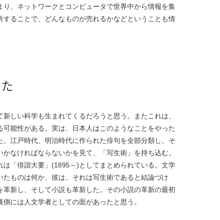
まり、ネットワークとコンピュータで世界中から情報を集
析することで、どんなものが売れるかなどということも情
った
て新しい科学も生まれてくるだろうと思う。またこれは、
る可能性がある。実は、日本人はこのようなことをやった
た。江戸時代、明治時代に作られた俳句を全部分類し、そ
いかなければならないかを見て、「写生術」を持ち込む。
「俳諧大要」(1895～)としてまとめられている。文学
いたものは何か、彼は、それは写生術であると結論づけ
を革新し、そして小説も革新した。その小説の革新の最初
裏側には人文学者としての面があったと思う。