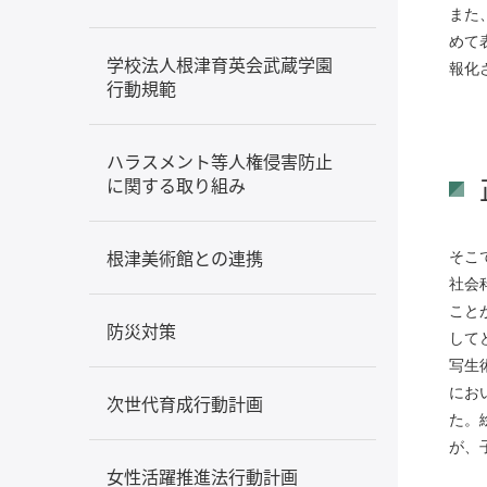
また
めて
学校法人根津育英会武蔵学園
報化
行動規範
ハラスメント等人権侵害防止
に関する取り組み
根津美術館との連携
そこ
社会
こと
防災対策
して
写生
にお
次世代育成行動計画
た。
が、
女性活躍推進法行動計画