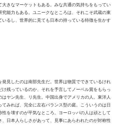
て大きなマーケットもある。みな共通の気持ちをもってい
研究能力もある。ユニークなところは、それこそ武蔵の東
ているし、世界的に見ても日本の持っている特徴を生かす
を発見したのは南部先生だ。世界は物質でできているけれ
だけ残っているのか、それを予言してノーベル賞をもらっ
のはヤン先生、リ先生。中国出身でアメリカの人。東洋人
ってみれば、完全に左右バランス型の庭。こういうのは日
称性を壊すのが平気なところ。ヨーロッパの人は頑として
さ、日本人らしさがあって、見事にあらわれたのが対称性