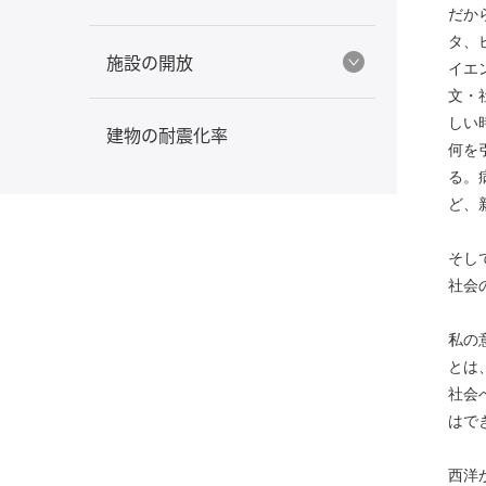
だか
タ、
施設の開放
イエ
文・
しい
建物の耐震化率
何を
る。
ど、
そし
社会
私の
とは
社会
はで
西洋