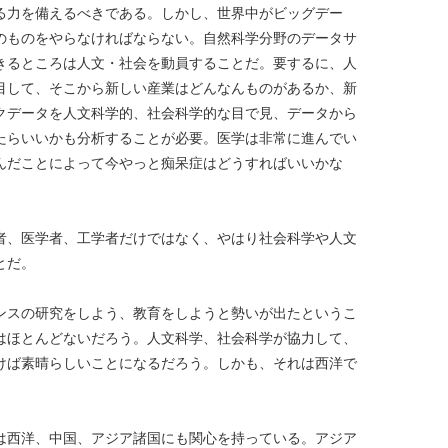
る力を備えるべきである。しかし、世界中がビッグデー
のものをやらなければならない。自然科学分野のデータサ
きるところは人文・社会を動員することだ。要するに、人
目して、そこから新しい産業はどんなんものがあるか、新
クデータを人文科学的、社会科学的な目で見、データから
たらいいかも分析することが必要。医学は非常に進んでい
んだことによって今やっと痴呆症はどうすればいいかな
者、医学者、工学者だけではなく、やはり社会科学や人文
とだ。
ンスの研究をしよう、教育をしようと勢いが出たというこ
はほとんどないだろう。人文科学、社会科学が協力して、
けば素晴らしいことになるだろう。しかも、それは西洋で
は西洋、中国、アジア諸国にも関心を持っている。アジア