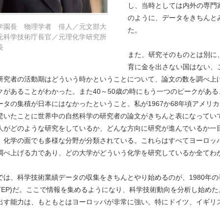
し、当時としては内外の専門
のように、データをきちんと
学園長 物理学者 俳人／元文部大
た。
元科学技術庁長官／元理化学研究所
長
また、研究そのものとは別に
育に金を出さない国はない、
研究者の活動期はどういう時かということについて、論文の数を調べ上
クがあることがわかった。また40～50歳の時にもう一つのピークがあ
ータの集積が日本にはなかったということ。私が1967か68年頃アメリカに行っ
驚いたことに世界中の自然科学の研究者の論文がきちんと表になってい
人がどのような研究をしているか、どんな方向に研究が進んでいるか一目でわかる
、化学の面でも多様な分野が分類されている。これらはすべてヨーロッ
調べ上げる力であり、どの大学がどういう化学を研究しているか全てわ
では、科学技術業績データの収集をきちんとやり始めるのが、1980年
ISTEP)だ。ここで情報を集めるようになり、科学技術動向を分析し始
出す能力は、もともとはヨーロッパが非常に強い。特にドイツ、イギリ