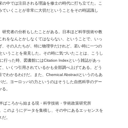
家の中では注目される理論を修士の時代に打ち立てた。こ
みていくことが非常に大切だということをその時認識し
、研究者の分析もしたことがある。日本ほど科学技術や教
これをなんとかしなくてはならない、ということで、いっ
げ、その人たちが、特に物理学だけれど、若い時に一つの
るということを発見した。その時に気づいたことは、こうし
た時、図書館にはCitation Indexという雑誌があっ
て、いくつ引用されているかも全部調べ上げてある。どう
わけだ。また、Chemical Abstractというのもあ
パだ。ヨーロッパの力というのはそうした自然科学のデー
かる。
の半ばころから始まる現・科学技術・学術政策研究所
めた。このようにデータを集積し、その中にあるエッセンスを
スだ。