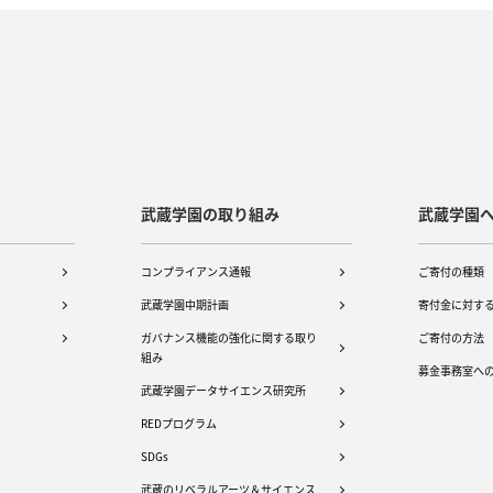
武蔵学園の取り組み
武蔵学園
コンプライアンス通報
ご寄付の種類
武蔵学園中期計画
寄付金に対す
ガバナンス機能の強化に関する取り
ご寄付の方法
組み
募金事務室へ
武蔵学園データサイエンス研究所
REDプログラム
SDGs
武蔵のリベラルアーツ＆サイエンス