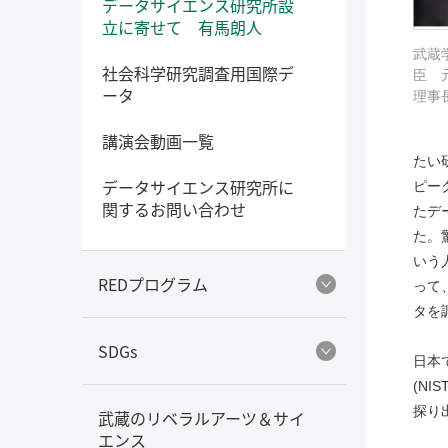
データサイエンス研究所設
立に寄せて 有馬朗人
武蔵
社会科学研究調査用国際デ
臣 
ータ
理事
講演会動画一覧
たい
データサイエンス研究所に
ピー
関するお問い合わせ
たデ
た。
いう
REDプログラム
って
タを
SDGs
日本
(N
探り
武蔵のリベラルアーツ＆サイ
エンス