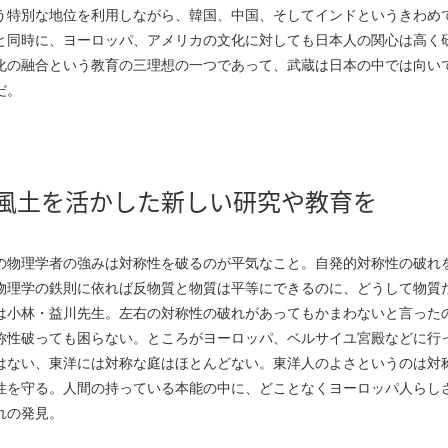
う特別な地位を利用しながら、韓国、中国、そしてインドというきわめ
と同時に、ヨーロッパ、アメリカの文化に対しても日本人の関心は高く
化の融合という教育の三理想の一つであって、武蔵は日本の中では向い
だ。
風土を活かした新しい研究や教育を
の物理学者の強みは対称性を破るのが平気なこと。自発的対称性の破れ
物理学の鉄則に依れば反物質と物質は平等にできるのに、どうして物質
は小林・益川先生。左右の対称性の破れがあってもかまわないと言った
称性破っても困らない。ところがヨーロッパ、ベルサイユ宮殿などに行
はない、東洋には対称な庭はほとんどない。東洋人のよさというのは対
性を守る。人間の持っている本能の中に、どことなくヨーロッパ人らし
れの発見。