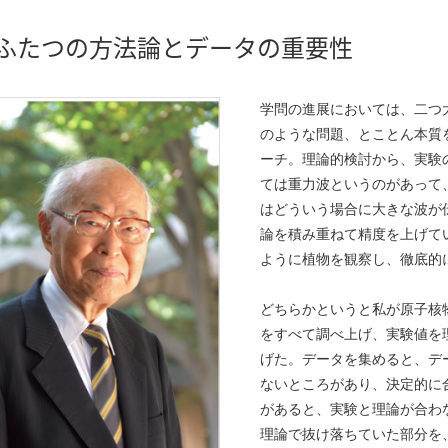
ふたつの方法論とデータの重要性
学問の進展においては、二つ大
のような問題、とことん本質
ーチ。理論的検討から、実験
ては重力波というのがあって
はどういう場合に大きな波が
論を積み重ねて精度を上げて
ように植物を観察し、徹底的
どちらかというと私が原子核
をすべて調べ上げ、実験値を
げた。データを集めると、デ
ないところがあり、決定的に
があると、実験と理論が合わ
理論で抜け落ちていた部分を