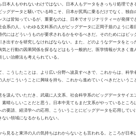
ら日本人もやれないわけではない。日本人もデータをきっちり処理でき
ビッグデータと騒いでいる時こそ、日本が尻馬に乗るだけでなく、独自
ンスは皆知っているが、重要なのは、日本でオリジナリティーが発揮で
社会系の人、いわゆる文科系の人がビッグデータに正岡子規のように着
時代にはどういうものが要求されるかをやるべきだ。そのためにはビッ
引き出すかを研究しなければならない。また、どのようなデータをとっ
病気と行動の因果関係を探るなどはもう一般的だ。医学情報が大きく進
新しい治療法も考えられている。
て、こうしたことは、より広い分野へ波及すべきで、これからは、科学
の人がこういうことに興味を持ち、これから進めていくべきだというこ
意を汲んでいただき、武蔵に人文系、社会科学系のビッグデータサイエ
、素晴らしいことだと思う。日本中見てもまだ文系がやっているところ
への要請、経済学への応用、こういうことにビッグデータを応用してい
きない領域になるかもしれない。
から見ると東洋の人の気持ちはわからないとも言われる。ところが日本