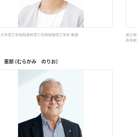
大学理工学術院基幹理工学部情報理工学科 教授
国立研
高等研
 憲郎 (むらかみ のりお)