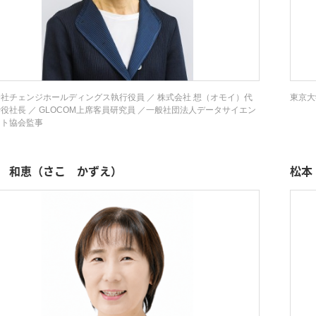
社チェンジホールディングス執行役員 ／ 株式会社 想（オモイ）代
東京大
役社長 ／ GLOCOM上席客員研究員 ／一般社団法人データサイエン
スト協会監事
 和恵（さこ かずえ）
松本