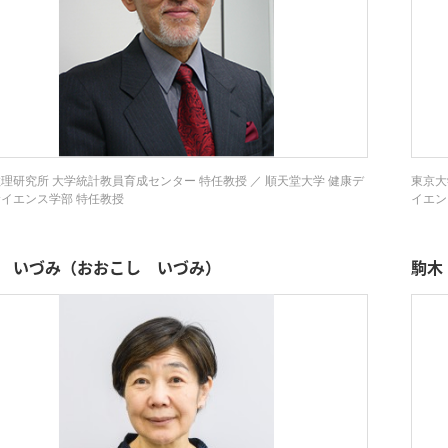
理研究所 大学統計教員育成センター 特任教授 ／ 順天堂大学 健康デ
東京大
イエンス学部 特任教授
イエン
 いづみ（おおこし いづみ）
駒木