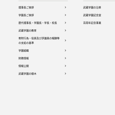
理事長ご挨拶
武蔵学園の沿革
学園長ご挨拶
武蔵学園記念室
歴代理事長・学園長・学長・校長
百周年記念事業
武蔵学園の教育
寄附行為・役員及び評議員の報酬等
の支給の基準
学園組織
財務情報
情報公開
武蔵学園の樹木