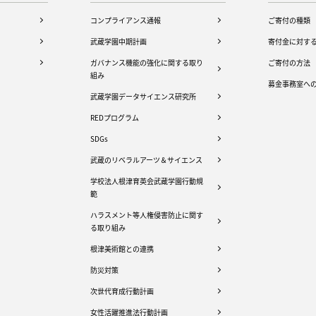
コンプライアンス通報
ご寄付の種類
武蔵学園中期計画
寄付金に対す
ガバナンス機能の強化に関する取り
ご寄付の方法
組み
募金事務室へ
武蔵学園データサイエンス研究所
REDプログラム
SDGs
武蔵のリベラルアーツ＆サイエンス
学校法人根津育英会武蔵学園行動規
範
ハラスメント等人権侵害防止に関す
る取り組み
根津美術館との連携
防災対策
次世代育成行動計画
女性活躍推進法行動計画