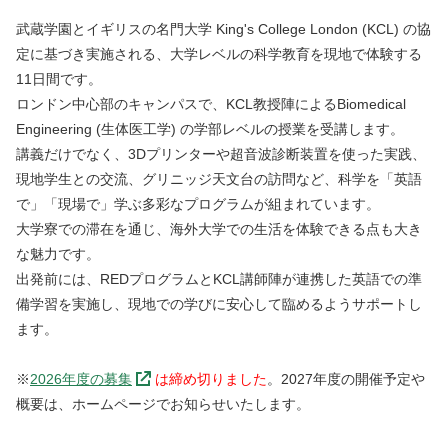
武蔵学園とイギリスの名門大学 King's College London (KCL) の協
定に基づき実施される、大学レベルの科学教育を現地で体験する
11日間です。
ロンドン中心部のキャンパスで、KCL教授陣によるBiomedical
Engineering (生体医工学) の学部レベルの授業を受講します。
講義だけでなく、3Dプリンターや超音波診断装置を使った実践、
現地学生との交流、グリニッジ天文台の訪問など、科学を「英語
で」「現場で」学ぶ多彩なプログラムが組まれています。
大学寮での滞在を通じ、海外大学での生活を体験できる点も大き
な魅力です。
出発前には、REDプログラムとKCL講師陣が連携した英語での準
備学習を実施し、現地での学びに安心して臨めるようサポートし
ます。
※
2026年度の募集
は締め切りました
。2027年度の開催予定や
概要は、ホームページでお知らせいたします。