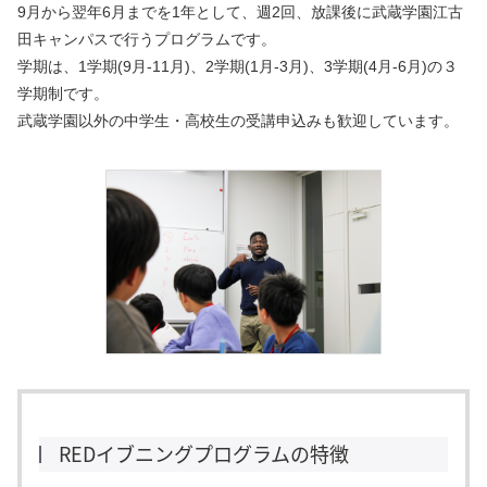
9
月から翌年
6
月までを
1
年として、週
2
回、放課後に武蔵学園江古
田キャンパスで行うプログラムです。
学期は、
1
学期
(9
月
-11
月
)
、
2
学期
(1
月
-3
月
)
、
3
学期
(4
月
-6
月
)
の３
学期制です。
武蔵学園以外の中学生・高校生の受講申込みも歓迎しています。
REDイブニングプログラムの特徴