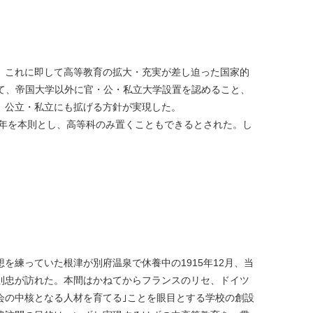
、これに即して高等教育の拡大・充実が差し迫った国家的
いて、帝国大学以外に官・公・私立大学設置を認めること、
、公立・私立にも拡げる方針が実現した。
３年を本則とし、高等科のみ置くこともできるとされた。し
を練っていた根津が別府温泉で休養中の1915年12月、当
則忠が訪れた。本間はかねてからフランスのリセ、ドイツ
会の中核となる人材を育てる｣ことを眼目とする学校の創設