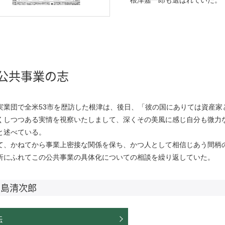
根津嘉一郎も選ばれていた。
公共事業の志
実業団で全米53市を歴訪した根津は、後日、「彼の国にありては資産家
くしつつある実情を視察いたしまして、深くその美風に感じ自分も微力
と述べている。
て、かねてから事業上密接な関係を保ち、かつ人として相信じあう間柄
折にふれてこの公共事業の具体化についての相談を繰り返していた。
宮島清次郎
伝