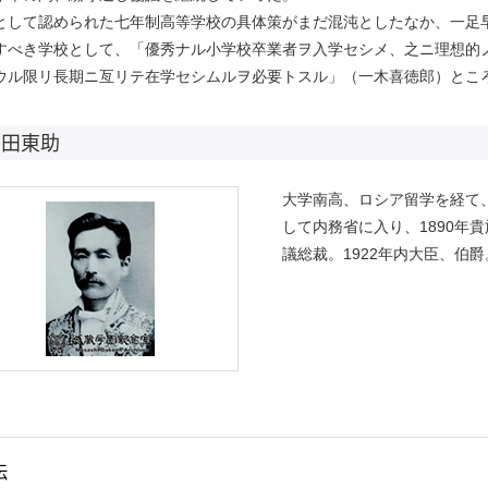
として認められた七年制高等学校の具体策がまだ混沌としたなか、一足早
すべき学校として、「優秀ナル小学校卒業者ヲ入学セシメ、之ニ理想的
ウル限リ長期ニ亙リテ在学セシムルヲ必要トスル」（一木喜徳郎）とこ
平田東助
大学南高、ロシア留学を経て、
して内務省に入り、1890年貴族
議総裁。1922年内大臣、伯爵
伝