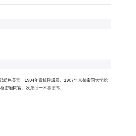
部総務長官、1904年貴族院議員、1907年京都帝国大学総
9年枢密顧問官。次弟は一木喜徳郎。