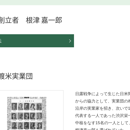
創立者 根津 嘉一郎
伝
渡米実業団
日露戦争によって生じた日米
からの協力として、実業団の相
沿岸の実業家を招き、次いで1
代表する一人であった渋沢栄一
中核をなす15名の一人として