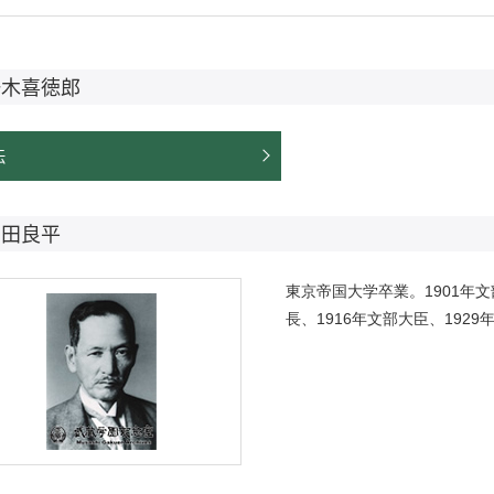
一木喜徳郎
伝
岡田良平
東京帝国大学卒業。1901年文
長、1916年文部大臣、192