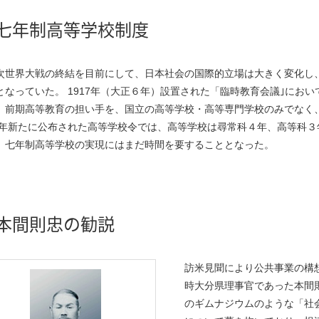
七年制高等学校制度
次世界大戦の終結を目前にして、日本社会の国際的立場は大きく変化し
となっていた。 1917年（大正６年）設置された「臨時教育会議｣にお
、前期高等教育の担い手を、国立の高等学校・高等専門学校のみでなく
18年新たに公布された高等学校令では、高等学校は尋常科４年、高等科
、七年制高等学校の実現にはまだ時間を要することとなった。
本間則忠の勧説
訪米見聞により公共事業の構想
時大分県理事官であった本間
のギムナジウムのような「社