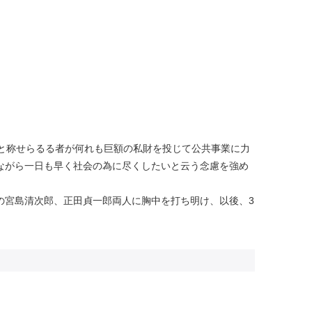
と称せらるる者が何れも巨額の私財を投じて公共事業に力
ながら一日も早く社会の為に尽くしたいと云う念慮を強め
の宮島清次郎、正田貞一郎両人に胸中を打ち明け、以後、3