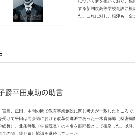
について夢を抱いており、根
する新制度高等学校創設に根
た。これに対し、根津も「全
伝
子爵平田東助の助言
、宮島、正田、本間の間で教育事業創設に関し考えが一致したところで
を受けて平田は同会議における改革促進派であった一木喜徳郎（枢密顧
学総長）、北条時敬（学習院長）の４名を顧問役として推挙した。以降
年半の間、繰り返し協議を継続していった。