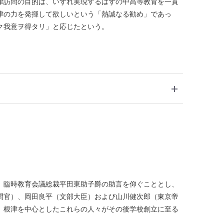
津訪問の目的は、いずれ実現するはずの中高等教育を一貫
津の力を発揮して欲しいという「熱誠なる勧め」であっ
ク我意ヲ得タリ」と応じたという。
、臨時教育会議総裁平田東助子爵の助言を仰ぐこととし、
問官）、岡田良平（文部大臣）および山川健次郎（東京帝
、根津を中心としたこれらの人々がその後学校創立に至る