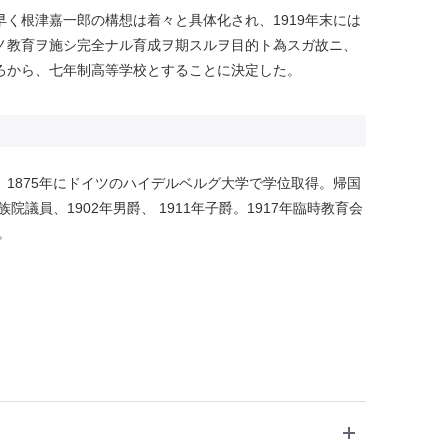
く根津嘉一郎の構想は着々と具体化され、1919年末には
ノ教育ヲ施シ完全ナル育成ヲ期スルヲ目的ト為スガ故ニ、
ろから、七年制高等学校とすることに決定した。
1875年にドイツのハイデルベルグ大学で学位取得。帰国
院議員、1902年男爵、 1911年子爵。1917年臨時教育会
。