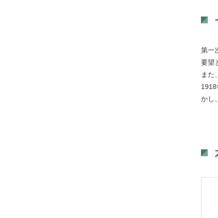
第一
要望
また
19
かし