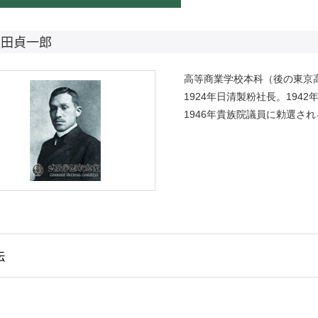
正田貞一郎
高等商業学校本科（後の東京
1924年日清製粉社長。194
1946年貴族院議員に勅選さ
伝