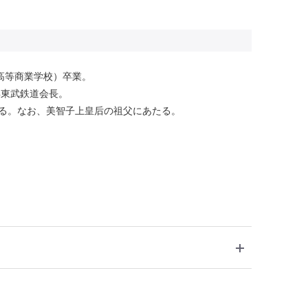
高等商業学校）卒業。
2年東武鉄道会長。
れる。なお、美智子上皇后の祖父にあたる。