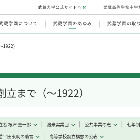
武蔵大学公式サイトへ
武蔵高等学校中学
武蔵学園について
武蔵学園のあゆみ
武蔵学園の取
1922）
創立まで（～1922）
立者 根津 嘉一郎
渡米実業団
公共事業の志
七年制
爵平田東助の助言
高等学校設立構想の公表