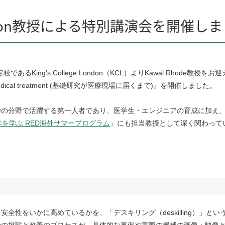
e London教授による特別講演会を開催し
定校である
King’s College London
（
KCL
）より
Kawal Rhode
教授をお迎
dical treatment (
基礎研究が医療現場に届くまで
)
』を開催しました。
学の分野で活躍する第一人者であり、医学生・エンジニアの育成に加え
donで科学を学ぶ RED海外サマープログラム
」に
も担当教授として深く関わって
と安全性をいかに高めているかを、「デスキリング（
deskilling
）」とい
での挑戦と改善のプロセスが、具体的な事例や実際の機械の画像・映像