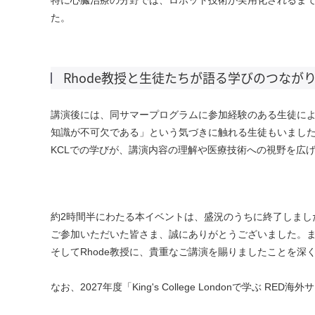
た。
Rhode教授と生徒たちが語る学びのつなが
講演後には、同サマープログラムに参加経験のある生徒に
知識が不可欠である」という気づきに触れる生徒もいまし
KCL
での学びが、講演内容の理解や医療技術への視野を広
約
2
時間半にわたる本イベントは、盛況のうちに終了しまし
ご参加いただいた皆さま、誠にありがとうございました。
そして
Rhode
教授に、貴重なご講演を賜りましたことを深
なお、
2027
年度「King's College Londonで学ぶ 