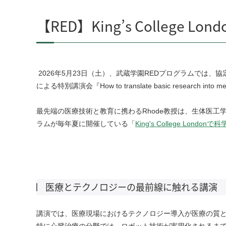
【RED】King’s Colleg
2026
年
5
月
23
日（土）、武蔵学園
RED
プログラムでは、協
による特別講演会『
How to translate basic research into me
最先端の医療技術と教育に携わる
Rhode
教授は、生体医工
ラムが毎年夏に開催している「
King's College Lon
医療とテクノロジーの最前線に触れる講演
講演では、医療現場におけるテクノロジー導入が医療の質
特に心臓治療の分野では、ロボット技術が実用化されるま