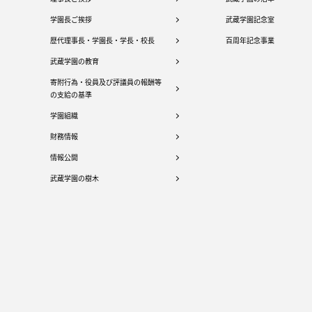
学園長ご挨拶
武蔵学園記念室
歴代理事長・学園長・学長・校長
百周年記念事業
武蔵学園の教育
寄附行為・役員及び評議員の報酬等
の支給の基準
学園組織
財務情報
情報公開
武蔵学園の樹木