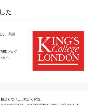
ました
えし、英語
、
REDプログ
います。
う概念も取り上げながら解説。
とともに紹介され、参加者の理解を深める内容となりまし