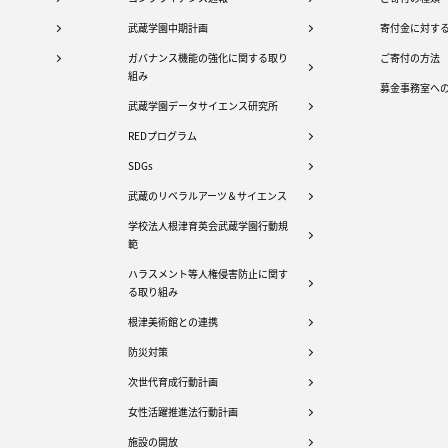
武蔵学園中期計画
寄付金に対す
ガバナンス機能の強化に関する取り
ご寄付の方法
組み
募金事務室へ
武蔵学園データサイエンス研究所
REDプログラム
SDGs
武蔵のリベラルアーツ＆サイエンス
学校法人根津育英会武蔵学園行動規
範
ハラスメント等人権侵害防止に関す
る取り組み
根津美術館との連携
防災対策
次世代育成行動計画
女性活躍推進法行動計画
施設の開放