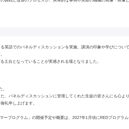
り
よる英語でのパネルディスカッションを実施。講演の印象や学びについ
た。
げる土台となっていることが実感される場となりました。
た。
また、パネルディスカッションに登壇してくれた生徒の皆さんにも心よ
く御礼申し上げます。
RED海外サマープログラム」の開催予定や概要は、
2027
年
1
月頃に
RED
プログラム