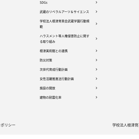
SDGs
武蔵のリベラルアーツ＆サイエンス
学校法人根津育英会武蔵学園行動規
範
ハラスメント等人権侵害防止に関す
る取り組み
根津美術館との連携
防災対策
次世代育成行動計画
女性活躍推進法行動計画
施設の開放
建物の耐震化率
ーポリシー
学校法人根津育