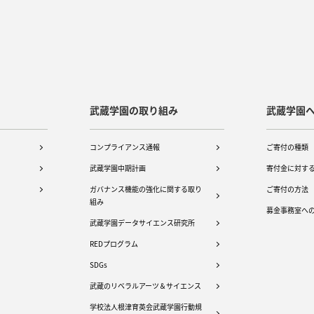
武蔵学園の取り組み
武蔵学園
コンプライアンス通報
ご寄付の種類
武蔵学園中期計画
寄付金に対す
ガバナンス機能の強化に関する取り
ご寄付の方法
組み
募金事務室へ
武蔵学園データサイエンス研究所
REDプログラム
SDGs
武蔵のリベラルアーツ＆サイエンス
学校法人根津育英会武蔵学園行動規