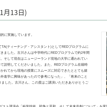
1月13日)
期的に実施しています。
してTA(ティーチング・アシスタント)としてREDプログラムに
きました。古川さんは中学時代にREDプログラムで約2年間
業。そして現在はニュージーランド現地の大学に通われてい
て説明してくださいました。また、REDプログラム在籍時
行かれてから現地の授業にスムーズに対応できたととても嬉
海外進学に興味があったので参考になった」、「将来のこと
りました。古川さん、この度はご講演いただきありがとうご
よるゲスト講演会「科学技術、戦争と平和、そして未来共創について」を実施