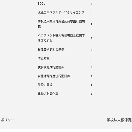
SDGs
武蔵のリベラルアーツ＆サイエンス
学校法人根津育英会武蔵学園行動規
範
ハラスメント等人権侵害防止に関す
る取り組み
根津美術館との連携
防災対策
次世代育成行動計画
女性活躍推進法行動計画
施設の開放
建物の耐震化率
ーポリシー
学校法人根津育